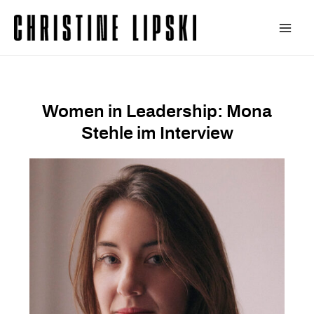
Zum
Inhalt
Main
springen
Men
Women in Leadership: Mona
Stehle im Interview